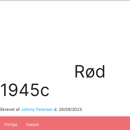
Forside
om os
produkter
Standard transfertryk
Special transfertryk
Digital transfer
Relfex/plotter
Direkte tryk
Broderi
Rød
kontakt os
logobank/webshop
1945c
Skrevet af
Johnny Petersen
d.
29/09/2023
.
Forrige
Næste