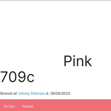
Forside
om os
produkter
Standard transfertryk
Special transfertryk
Digital transfer
Relfex/plotter
Direkte tryk
Broderi
Pink
kontakt os
logobank/webshop
709c
Skrevet af
Johnny Petersen
d.
29/09/2023
.
Forrige
Næste