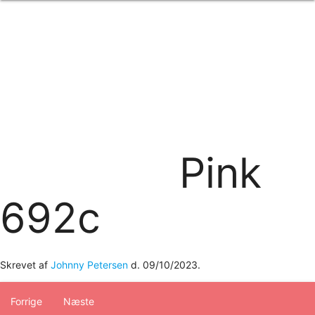
Forside
om os
produkter
Standard transfertryk
Special transfertryk
Digital transfer
Relfex/plotter
Direkte tryk
Broderi
Pink
kontakt os
logobank/webshop
692c
Skrevet af
Johnny Petersen
d.
09/10/2023
.
Forrige
Næste