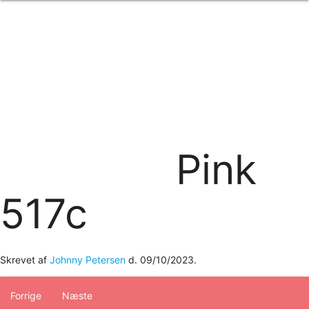
Forside
om os
produkter
Standard transfertryk
Special transfertryk
Digital transfer
Relfex/plotter
Direkte tryk
Broderi
Pink
kontakt os
logobank/webshop
517c
Skrevet af
Johnny Petersen
d.
09/10/2023
.
Forrige
Næste