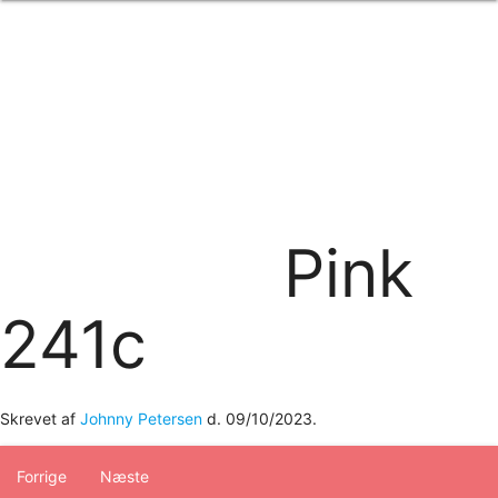
Forside
om os
produkter
Standard transfertryk
Special transfertryk
Digital transfer
Relfex/plotter
Direkte tryk
Broderi
Pink
kontakt os
logobank/webshop
241c
Skrevet af
Johnny Petersen
d.
09/10/2023
.
Forrige
Næste