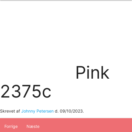
Forside
om os
produkter
Standard transfertryk
Special transfertryk
Digital transfer
Relfex/plotter
Direkte tryk
Broderi
Pink
kontakt os
logobank/webshop
2375c
Skrevet af
Johnny Petersen
d.
09/10/2023
.
Forrige
Næste