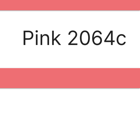
kontakt os
logobank/webshop
Pink 2064c
Broderi