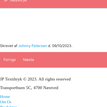
Forside
om os
produkter
Standard transfertryk
Special trans
Skrevet af
Johnny Petersen
d.
09/10/2023
.
Forrige
Næste
JP Textiltryk © 2023. All rights reserved
Transportbuen 5C, 4700 Næstved
Home
Om Os