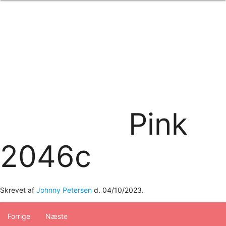
Forside
om os
produkter
Standard transfertryk
Special transfertryk
Digital transfer
Relfex/plotter
Direkte tryk
Broderi
Pink
kontakt os
logobank/webshop
2046c
Skrevet af
Johnny Petersen
d.
04/10/2023
.
Forrige
Næste