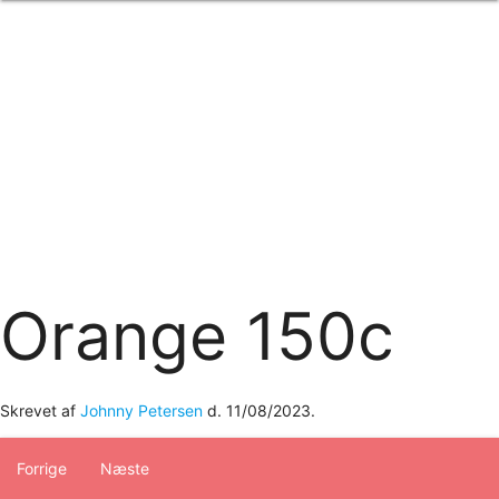
Forside
om os
produkter
Standard transfertryk
Special transfertryk
Digital transfer
Relfex/plotter
Direkte tryk
Broderi
kontakt os
logobank/webshop
Orange 150c
Skrevet af
Johnny Petersen
d.
11/08/2023
.
Forrige
Næste