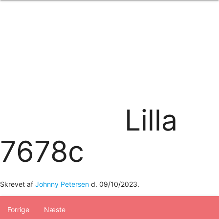
Forside
om os
produkter
Standard transfertryk
Special transfertryk
Digital transfer
Relfex/plotter
Direkte tryk
Broderi
Lilla
kontakt os
logobank/webshop
7678c
Skrevet af
Johnny Petersen
d.
09/10/2023
.
Forrige
Næste