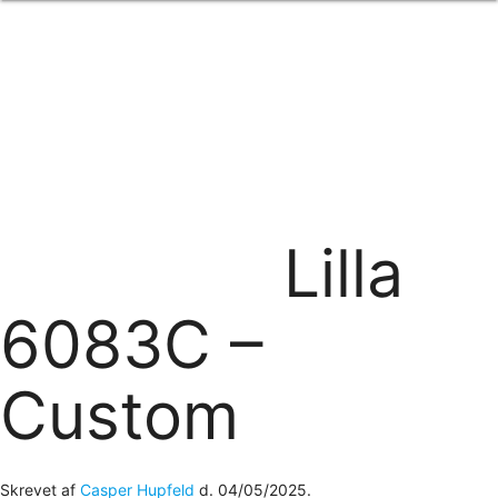
Forside
om os
produkter
Standard transfertryk
Special transfertryk
Digital transfer
Relfex/plotter
Direkte tryk
Broderi
Lilla
kontakt os
logobank/webshop
6083C –
Custom
Skrevet af
Casper Hupfeld
d.
04/05/2025
.