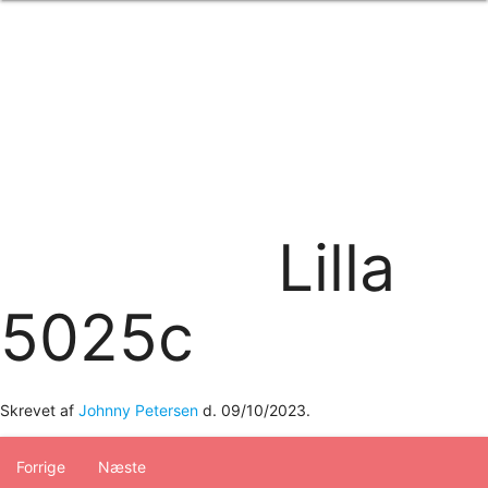
Forside
om os
produkter
Standard transfertryk
Special transfertryk
Digital transfer
Relfex/plotter
Direkte tryk
Broderi
Lilla
kontakt os
logobank/webshop
5025c
Skrevet af
Johnny Petersen
d.
09/10/2023
.
Forrige
Næste