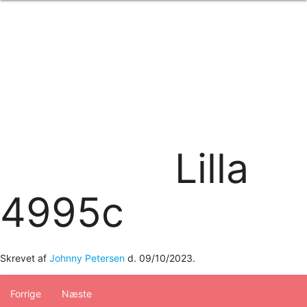
Forside
om os
produkter
Standard transfertryk
Special transfertryk
Digital transfer
Relfex/plotter
Direkte tryk
Broderi
Lilla
kontakt os
logobank/webshop
4995c
Skrevet af
Johnny Petersen
d.
09/10/2023
.
Forrige
Næste