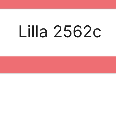
kontakt os
logobank/webshop
Lilla 2562c
Broderi