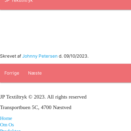
Forside
om os
produkter
Standard transfertryk
Special trans
Skrevet af
Johnny Petersen
d.
09/10/2023
.
Forrige
Næste
JP Textiltryk © 2023. All rights reserved
Transportbuen 5C, 4700 Næstved
Home
Om Os