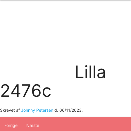
Forside
om os
produkter
Standard transfertryk
Special transfertryk
Digital transfer
Relfex/plotter
Direkte tryk
Broderi
Lilla
kontakt os
logobank/webshop
2476c
Skrevet af
Johnny Petersen
d.
06/11/2023
.
Forrige
Næste