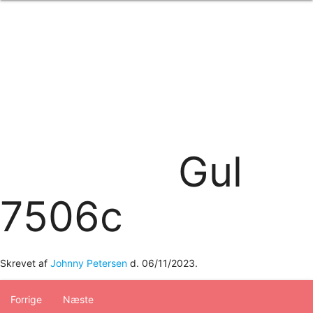
Forside
om os
produkter
Standard transfertryk
Special transfertryk
Digital transfer
Relfex/plotter
Direkte tryk
Broderi
Gul
kontakt os
logobank/webshop
7506c
Skrevet af
Johnny Petersen
d.
06/11/2023
.
Forrige
Næste