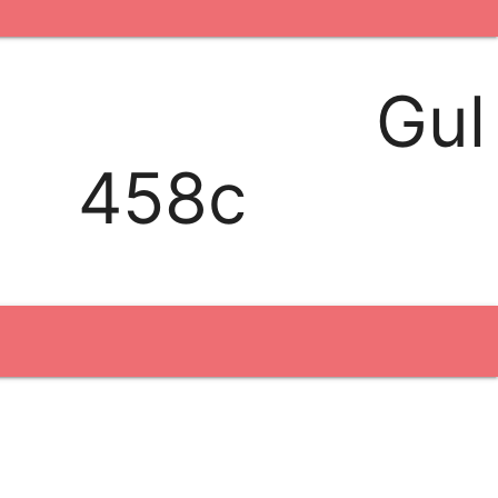
kontakt os
logobank/webshop
Gul
Broderi
458c