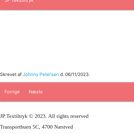
Forside
om os
produkter
Standard transfertryk
Special trans
Skrevet af
Johnny Petersen
d.
06/11/2023
.
Forrige
Næste
JP Textiltryk © 2023. All rights reserved
Transportbuen 5C, 4700 Næstved