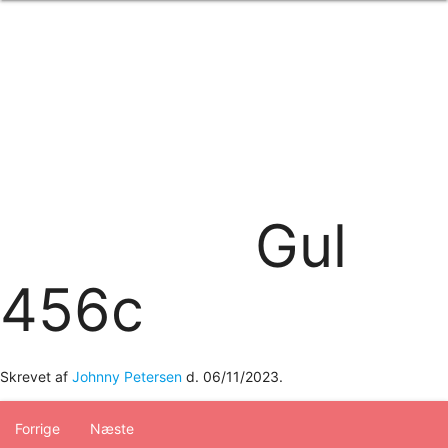
Forside
om os
produkter
Standard transfertryk
Special transfertryk
Digital transfer
Relfex/plotter
Direkte tryk
Broderi
Gul
kontakt os
logobank/webshop
456c
Skrevet af
Johnny Petersen
d.
06/11/2023
.
Forrige
Næste