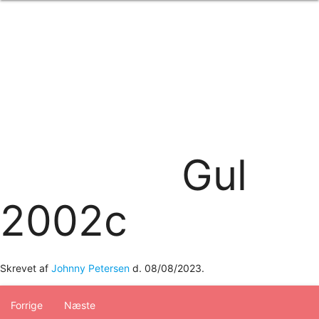
Forside
om os
produkter
Standard transfertryk
Special transfertryk
Digital transfer
Relfex/plotter
Direkte tryk
Broderi
Gul
kontakt os
logobank/webshop
2002c
Skrevet af
Johnny Petersen
d.
08/08/2023
.
Forrige
Næste