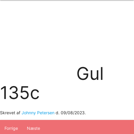
Forside
om os
produkter
Standard transfertryk
Special transfertryk
Digital transfer
Relfex/plotter
Direkte tryk
Broderi
Gul
kontakt os
logobank/webshop
135c
Skrevet af
Johnny Petersen
d.
09/08/2023
.
Forrige
Næste