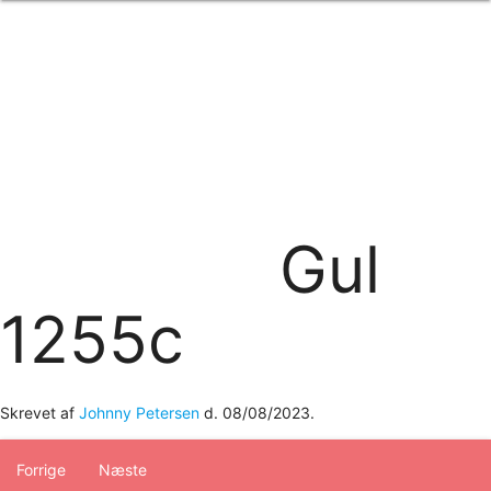
Forside
om os
produkter
Standard transfertryk
Special transfertryk
Digital transfer
Relfex/plotter
Direkte tryk
Broderi
Gul
kontakt os
logobank/webshop
1255c
Skrevet af
Johnny Petersen
d.
08/08/2023
.
Forrige
Næste