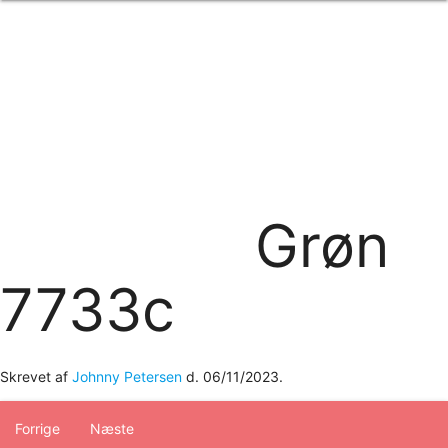
Forside
om os
produkter
Standard transfertryk
Special transfertryk
Digital transfer
Relfex/plotter
Direkte tryk
Broderi
Grøn
kontakt os
logobank/webshop
7733c
Skrevet af
Johnny Petersen
d.
06/11/2023
.
Forrige
Næste