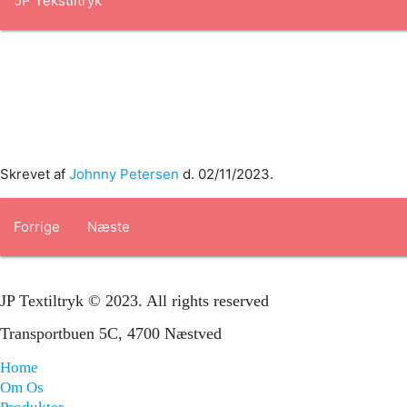
Forside
om os
produkter
Standard transfertryk
Special trans
Skrevet af
Johnny Petersen
d.
02/11/2023
.
Forrige
Næste
JP Textiltryk © 2023. All rights reserved
Transportbuen 5C, 4700 Næstved
Home
Om Os