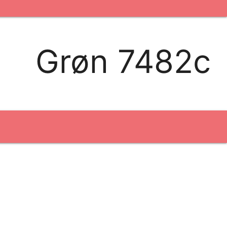
kontakt os
logobank/webshop
Grøn 7482c
Broderi