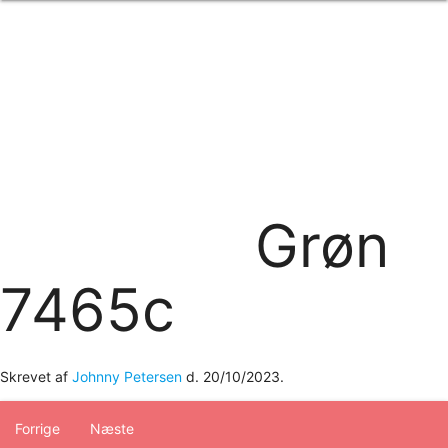
Forside
om os
produkter
Standard transfertryk
Special transfertryk
Digital transfer
Relfex/plotter
Direkte tryk
Broderi
Grøn
kontakt os
logobank/webshop
7465c
Skrevet af
Johnny Petersen
d.
20/10/2023
.
Forrige
Næste