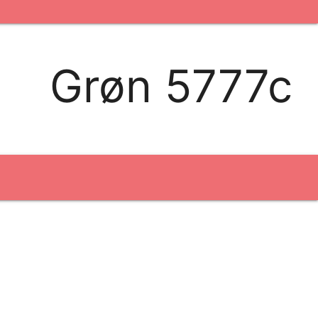
kontakt os
logobank/webshop
Grøn 5777c
Broderi