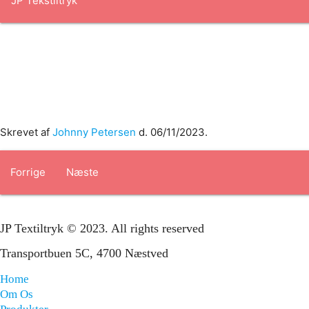
Forside
om os
produkter
Standard transfertryk
Special trans
Skrevet af
Johnny Petersen
d.
06/11/2023
.
Forrige
Næste
JP Textiltryk © 2023. All rights reserved
Transportbuen 5C, 4700 Næstved
Home
Om Os