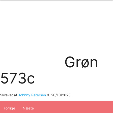
Forside
om os
produkter
Standard transfertryk
Special transfertryk
Digital transfer
Relfex/plotter
Direkte tryk
Broderi
Grøn
kontakt os
logobank/webshop
573c
Skrevet af
Johnny Petersen
d.
20/10/2023
.
Forrige
Næste