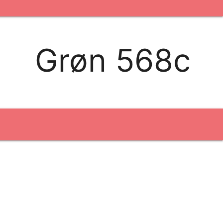
kontakt os
logobank/webshop
Grøn 568c
Broderi