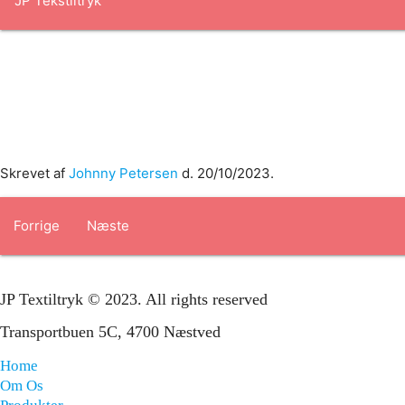
Forside
om os
produkter
Standard transfertryk
Special trans
Skrevet af
Johnny Petersen
d.
20/10/2023
.
Forrige
Næste
JP Textiltryk © 2023. All rights reserved
Transportbuen 5C, 4700 Næstved
Home
Om Os