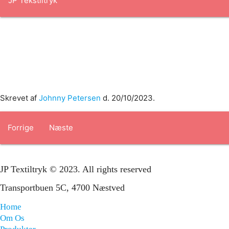
Forside
om os
produkter
Standard transfertryk
Special trans
Skrevet af
Johnny Petersen
d.
20/10/2023
.
Forrige
Næste
JP Textiltryk © 2023. All rights reserved
Transportbuen 5C, 4700 Næstved
Home
Om Os