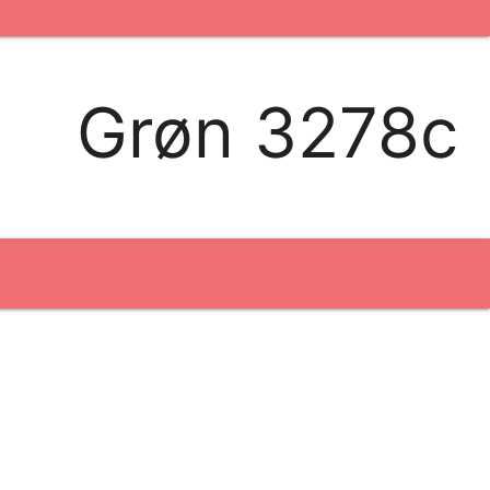
kontakt os
logobank/webshop
Grøn 3278c
Broderi