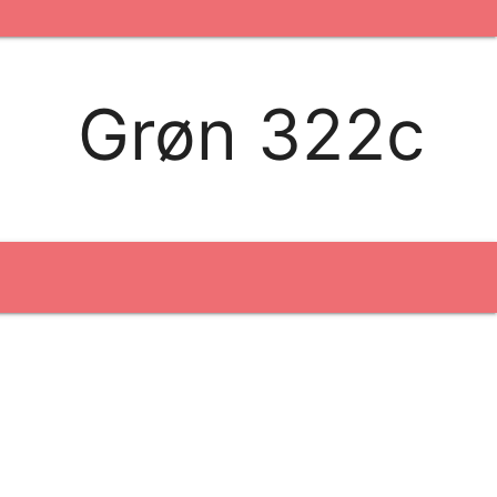
kontakt os
logobank/webshop
Grøn 322c
Broderi