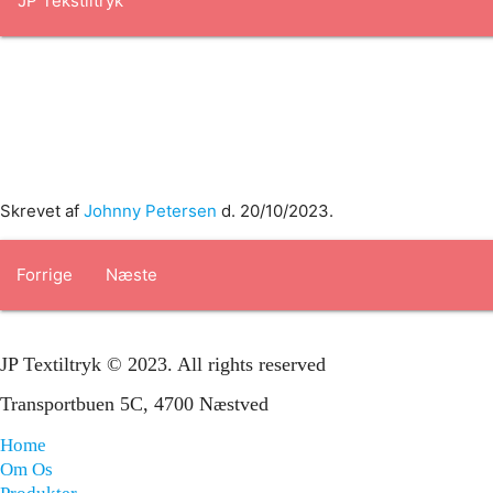
Forside
om os
produkter
Standard transfertryk
Special trans
Skrevet af
Johnny Petersen
d.
20/10/2023
.
Forrige
Næste
JP Textiltryk © 2023. All rights reserved
Transportbuen 5C, 4700 Næstved
Home
Om Os