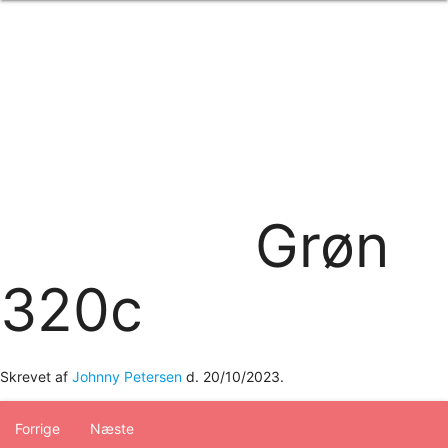
Forside
om os
produkter
Standard transfertryk
Special transfertryk
Digital transfer
Relfex/plotter
Direkte tryk
Broderi
Grøn
kontakt os
logobank/webshop
320c
Skrevet af
Johnny Petersen
d.
20/10/2023
.
Forrige
Næste