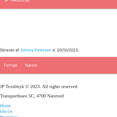
Forside
om os
produkter
Standard transfertryk
Special trans
Skrevet af
Johnny Petersen
d.
20/10/2023
.
Forrige
Næste
JP Textiltryk © 2023. All rights reserved
Transportbuen 5C, 4700 Næstved
Home
Om Os