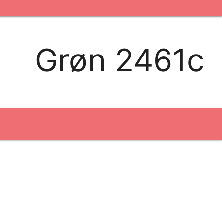
kontakt os
logobank/webshop
Grøn 2461c
Broderi