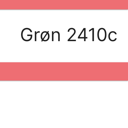
kontakt os
logobank/webshop
Grøn 2410c
Broderi