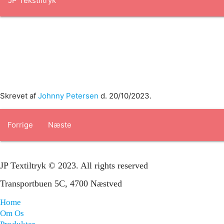
Forside
om os
produkter
Standard transfertryk
Special trans
Skrevet af
Johnny Petersen
d.
20/10/2023
.
Forrige
Næste
JP Textiltryk © 2023. All rights reserved
Transportbuen 5C, 4700 Næstved
Home
Om Os