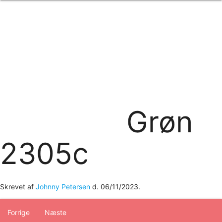
Forside
om os
produkter
Standard transfertryk
Special transfertryk
Digital transfer
Relfex/plotter
Direkte tryk
Broderi
Grøn
kontakt os
logobank/webshop
2305c
Skrevet af
Johnny Petersen
d.
06/11/2023
.
Forrige
Næste