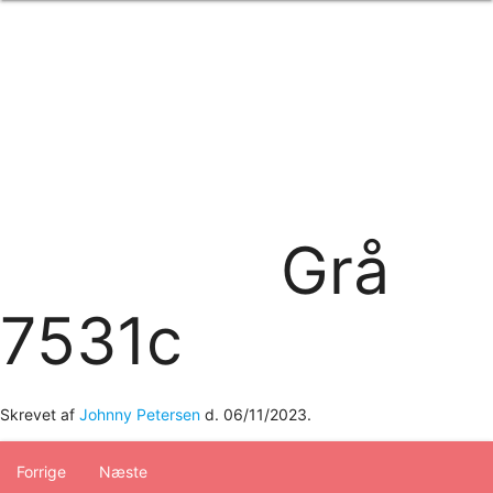
Forside
om os
produkter
Standard transfertryk
Special transfertryk
Digital transfer
Relfex/plotter
Direkte tryk
Broderi
Grå
kontakt os
logobank/webshop
7531c
Skrevet af
Johnny Petersen
d.
06/11/2023
.
Forrige
Næste