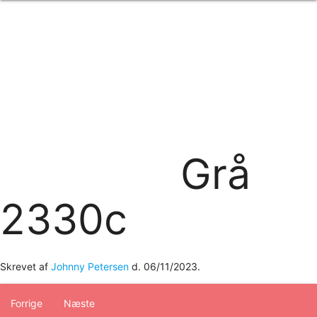
Forside
om os
produkter
Standard transfertryk
Special transfertryk
Digital transfer
Relfex/plotter
Direkte tryk
Broderi
Grå
kontakt os
logobank/webshop
2330c
Skrevet af
Johnny Petersen
d.
06/11/2023
.
Forrige
Næste