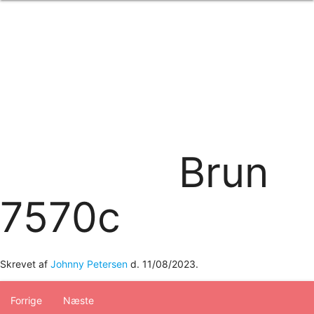
Forside
om os
produkter
Standard transfertryk
Special transfertryk
Digital transfer
Relfex/plotter
Direkte tryk
Broderi
Brun
kontakt os
logobank/webshop
7570c
Skrevet af
Johnny Petersen
d.
11/08/2023
.
Forrige
Næste