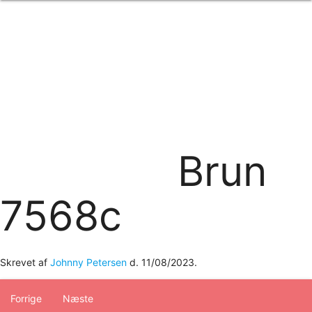
Forside
om os
produkter
Standard transfertryk
Special transfertryk
Digital transfer
Relfex/plotter
Direkte tryk
Broderi
Brun
kontakt os
logobank/webshop
7568c
Skrevet af
Johnny Petersen
d.
11/08/2023
.
Forrige
Næste