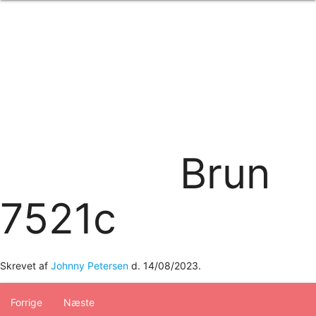
Forside
om os
produkter
Standard transfertryk
Special transfertryk
Digital transfer
Relfex/plotter
Direkte tryk
Broderi
Brun
kontakt os
logobank/webshop
7521c
Skrevet af
Johnny Petersen
d.
14/08/2023
.
Forrige
Næste