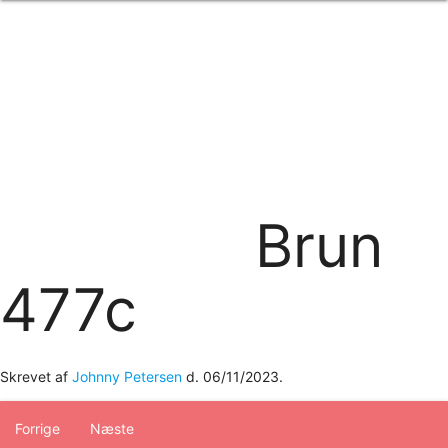
Forside
om os
produkter
Standard transfertryk
Special transfertryk
Digital transfer
Relfex/plotter
Direkte tryk
Broderi
Brun
kontakt os
logobank/webshop
477c
Skrevet af
Johnny Petersen
d.
06/11/2023
.
Forrige
Næste