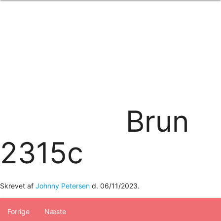
Forside
om os
produkter
Standard transfertryk
Special transfertryk
Digital transfer
Relfex/plotter
Direkte tryk
Broderi
Brun
kontakt os
logobank/webshop
2315c
Skrevet af
Johnny Petersen
d.
06/11/2023
.
Forrige
Næste