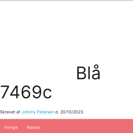
Forside
om os
produkter
Standard transfertryk
Special transfertryk
Digital transfer
Relfex/plotter
Direkte tryk
Broderi
Blå
kontakt os
logobank/webshop
7469c
Skrevet af
Johnny Petersen
d.
20/10/2023
.
Forrige
Næste