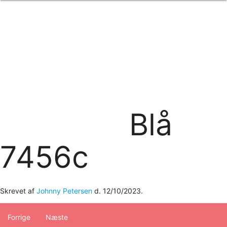
Forside
om os
produkter
Standard transfertryk
Special transfertryk
Digital transfer
Relfex/plotter
Direkte tryk
Broderi
Blå
kontakt os
logobank/webshop
7456c
Skrevet af
Johnny Petersen
d.
12/10/2023
.
Forrige
Næste