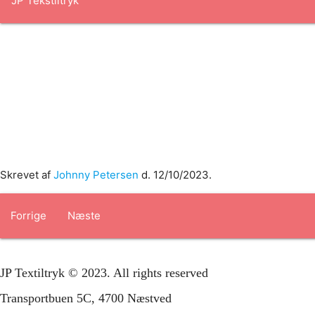
Forside
om os
produkter
Standard transfertryk
Special trans
Skrevet af
Johnny Petersen
d.
12/10/2023
.
Forrige
Næste
JP Textiltryk © 2023. All rights reserved
Transportbuen 5C, 4700 Næstved