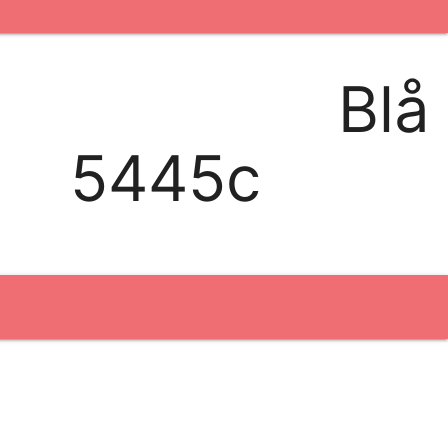
kontakt os
logobank/webshop
Blå
Broderi
5445c