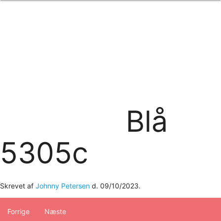
Forside
om os
produkter
Standard transfertryk
Special transfertryk
Digital transfer
Relfex/plotter
Direkte tryk
Broderi
Blå
kontakt os
logobank/webshop
5305c
Skrevet af
Johnny Petersen
d.
09/10/2023
.
Forrige
Næste