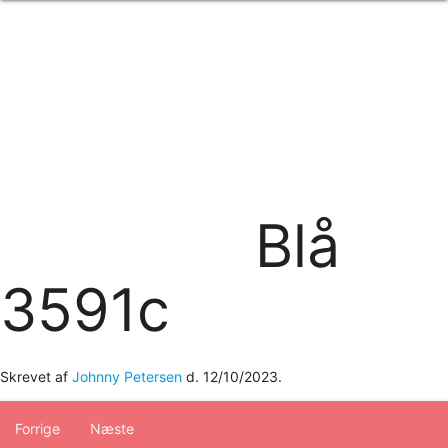
Forside
om os
produkter
Standard transfertryk
Special transfertryk
Digital transfer
Relfex/plotter
Direkte tryk
Broderi
Blå
kontakt os
logobank/webshop
3591c
Skrevet af
Johnny Petersen
d.
12/10/2023
.
Forrige
Næste