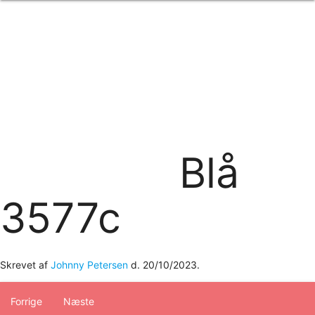
Forside
om os
produkter
Standard transfertryk
Special transfertryk
Digital transfer
Relfex/plotter
Direkte tryk
Broderi
Blå
kontakt os
logobank/webshop
3577c
Skrevet af
Johnny Petersen
d.
20/10/2023
.
Forrige
Næste