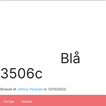
Forside
om os
produkter
Standard transfertryk
Special transfertryk
Digital transfer
Relfex/plotter
Direkte tryk
Broderi
Blå
kontakt os
logobank/webshop
3506c
Skrevet af
Johnny Petersen
d.
12/10/2023
.
Forrige
Næste