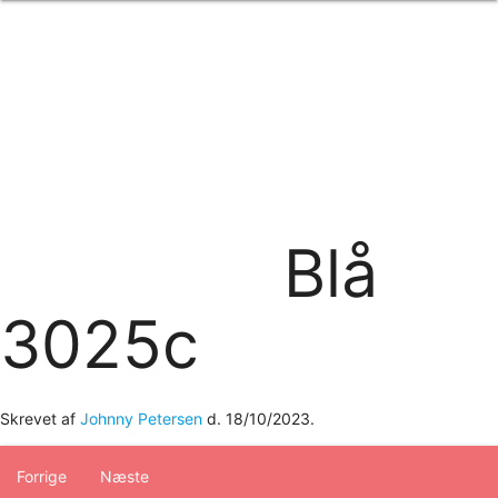
Forside
om os
produkter
Standard transfertryk
Special transfertryk
Digital transfer
Relfex/plotter
Direkte tryk
Broderi
Blå
kontakt os
logobank/webshop
3025c
Skrevet af
Johnny Petersen
d.
18/10/2023
.
Forrige
Næste