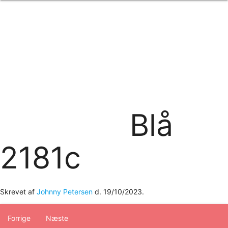
Forside
om os
produkter
Standard transfertryk
Special transfertryk
Digital transfer
Relfex/plotter
Direkte tryk
Broderi
Blå
kontakt os
logobank/webshop
2181c
Skrevet af
Johnny Petersen
d.
19/10/2023
.
Forrige
Næste