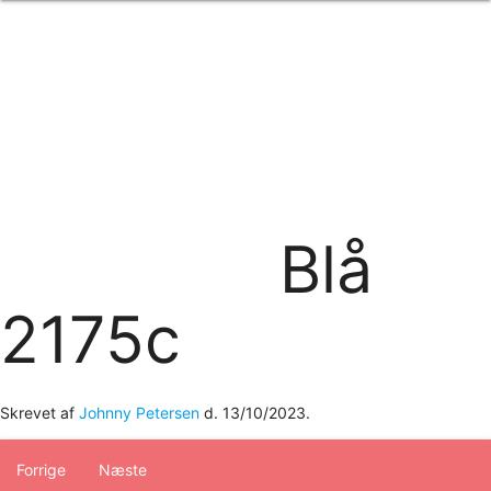
Forside
om os
produkter
Standard transfertryk
Special transfertryk
Digital transfer
Relfex/plotter
Direkte tryk
Broderi
Blå
kontakt os
logobank/webshop
2175c
Skrevet af
Johnny Petersen
d.
13/10/2023
.
Forrige
Næste